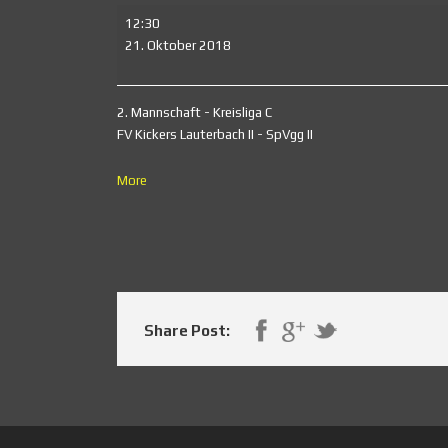
2.
12:30
Mannschaft
21. Oktober 2018
2. Mannschaft - Kreisliga C
FV Kickers Lauterbach II - SpVgg II
about
More
{title}
Share Post: