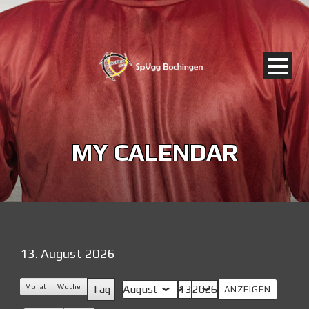
MY CALENDAR
13. August 2026
Monat
Woche
Tag
Monat
Tag
Jahr