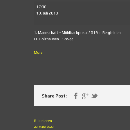
1.
17:30
Mannschaft
19. Juli 2019
1. Mannschaft - Mühlbachpokal 2019 in Bergfelden
FC Holzhausen - SpVgg
about
More
{title}
Share Post:
B-Junioren
22. März 2020