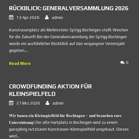
RÜCKBLICK: GENERALVERSAMMLUNG 2026
13 Apr 2026
admin
Kunstrasenplatz als Meilenstein: SpVgg Bochingen stellt Weichen
für die Zukunft Bei der Generalversammlung der SpVgg Bochingen
wurde ein ausführlicher Rückblick auf das vergangene Vereinsjahr
gegeben....
0
Read More
CROWDFUNDING AKTION FÜR
KLEINSPIELFELD
27 Mrz 2026
admin
𝐖𝐢𝐫 𝐛𝐚𝐮𝐞𝐧 𝐞𝐢𝐧 𝐊𝐥𝐞𝐢𝐧𝐬𝐩𝐢𝐞𝐥𝐟𝐞𝐥𝐝 𝐟𝐮̈𝐫 𝐁𝐨𝐜𝐡𝐢𝐧𝐠𝐞𝐧 – 𝐮𝐧𝐝 𝐛𝐫𝐚𝐮𝐜𝐡𝐞𝐧 𝐞𝐮𝐫𝐞
𝐔𝐧𝐭𝐞𝐫𝐬𝐭𝐮̈𝐭𝐳𝐮𝐧𝐠! Der alte Hartplatz in Bochingen wird zu einem
ganzjährig nutzbaren Kunstrasen-Kleinspielfeld umgebaut. Dieses
wird...