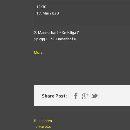
2.
12:30
Mannschaft
17. Mai 2020
2. Mannschaft - Kreisliga C
SpVgg II - SC Lindenhof II
about
More
{title}
Share Post:
B-Junioren
17. Mai 2020