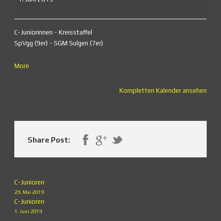
C-Juniorinnen - Kreisstaffel
SpVgg (9er) - SGM Sulgen (7er)
about
More
{title}
Kompletten Kalender ansehen
Share Post:
C-Junioren
29. Mai 2019
C-Junioren
1. Juni 2019