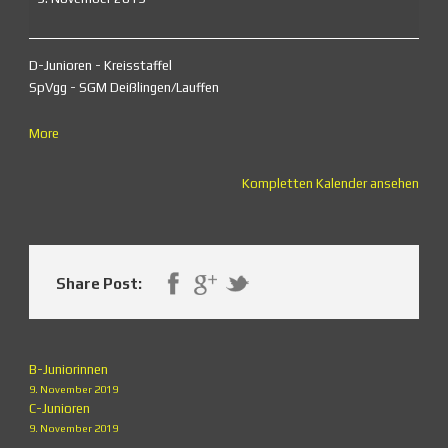
D-Junioren - Kreisstaffel
SpVgg - SGM Deißlingen/Lauffen
about
More
{title}
Kompletten Kalender ansehen
Share Post:
B-Juniorinnen
9. November 2019
C-Junioren
9. November 2019